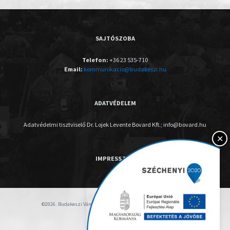
SAJTÓSZOBA
Telefon:
+36 23 535-710
Email:
kommunikacio@budakeszi.hu
ADATVÉDELEM
Adatvédelmi tisztviselő Dr. Lojek Levente Bovard Kft.; info@bovard.hu
✕
IMPRESSZUM
©2026. Budakeszi Város Önkormányzata - Minden jog fenntartva.