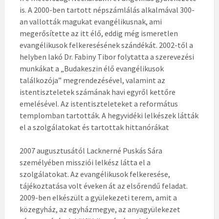
is. A 2000-ben tartott népszámlálás alkalmával 300-
an vallották magukat evangélikusnak, ami
megerősítette az itt élő, eddig még ismeretlen
evangélikusok felkeresésének szándékát. 2002-től a
helyben lakó Dr. Fabiny Tibor folytatta a szerevezési
munkákat a „Budakeszin élő evangélikusok
találkozója” megrendezésével, valamint az
istentiszteletek számának havi egyről kettőre
emelésével. Az istentiszteleteket a református
templomban tartották. A hegyvidéki lelkészek látták
el a szolgálatokat és tartottak hittanórákat
2007 augusztusától Lacknerné Puskás Sára
személyében missziói lelkész látta el a
szolgálatokat. Az evangélikusok felkeresése,
tájékoztatása volt éveken át az elsőrendű feladat.
2009-ben elkészült a gyülekezeti terem, amit a
közegyház, az egyházmegye, az anyagyülekezet