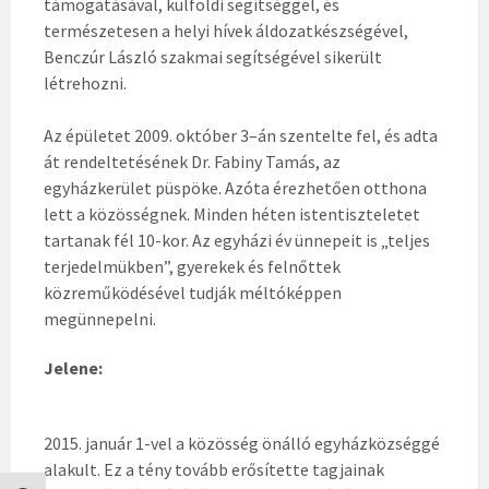
támogatásával, külföldi segítséggel, és
természetesen a helyi hívek áldozatkészségével,
Benczúr László szakmai segítségével sikerült
létrehozni.
Az épületet 2009. október 3–án szentelte fel, és adta
át rendeltetésének Dr. Fabiny Tamás, az
egyházkerület püspöke. Azóta érezhetően otthona
lett a közösségnek. Minden héten istentiszteletet
tartanak fél 10-kor. Az egyházi év ünnepeit is „teljes
terjedelmükben”, gyerekek és felnőttek
közreműködésével tudják méltóképpen
megünnepelni.
Jelene:
2015. január 1-vel a közösség önálló egyházközséggé
alakult. Ez a tény tovább erősítette tagjainak