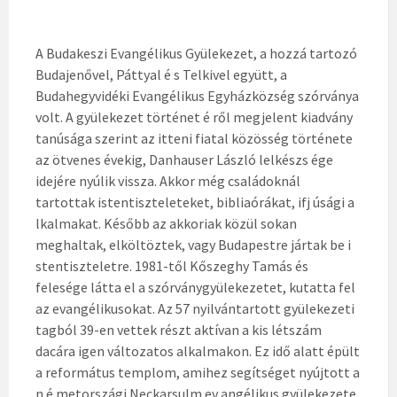
A Budakeszi Evangélikus Gyülekezet, a hozzá tartozó
Budajenővel, Páttyal é s Telkivel együtt, a
Budahegyvidéki Evangélikus Egyházközség szórványa
volt. A gyülekezet történet é ről megjelent kiadvány
tanúsága szerint az itteni fiatal közösség története
az ötvenes évekig, Danhauser László lelkészs ége
idejére nyúlik vissza. Akkor még családoknál
tartottak istentiszteleteket, bibliaórákat, ifj úsági a
lkalmakat. Később az akkoriak közül sokan
meghaltak, elköltöztek, vagy Budapestre jártak be i
stentiszteletre. 1981-től Kőszeghy Tamás és
felesége látta el a szórványgyülekezetet, kutatta fel
az evangélikusokat. Az 57 nyilvántartott gyülekezeti
tagból 39-en vettek részt aktívan a kis létszám
dacára igen változatos alkalmakon. Ez idő alatt épült
a református templom, amihez segítséget nyújtott a
n é metországi Neckarsulm ev angélikus gyülekezete