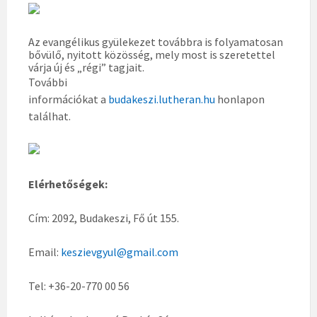
Az evangélikus gyülekezet továbbra is folyamatosan
bővülő, nyitott közösség, mely most is szeretettel
várja új és „régi” tagjait.
További
információkat a
budakeszi.lutheran.hu
honlapon
találhat.
Elérhetőségek:
Cím: 2092, Budakeszi, Fő út 155.
Email:
keszievgyul@gmail.com
Tel: +36-20-770 00 56