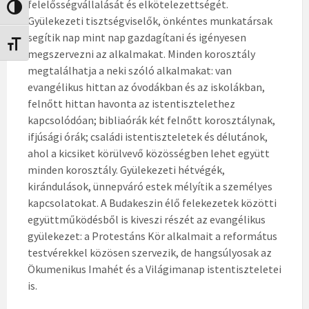
felelősségvállalását és elkötelezettségét.
Nagy kontraszt váltása
Gyülekezeti tisztségviselők, önkéntes munkatársak
segítik nap mint nap gazdagítani és igényesen
Betűméret váltása
megszervezni az alkalmakat. Minden korosztály
megtalálhatja a neki szóló alkalmakat: van
evangélikus hittan az óvodákban és az iskolákban,
felnőtt hittan havonta az istentisztelethez
kapcsolódóan; bibliaórák két felnőtt korosztálynak,
ifjúsági órák; családi istentiszteletek és délutánok,
ahol a kicsiket körülvevő közösségben lehet együtt
minden korosztály. Gyülekezeti hétvégék,
kirándulások, ünnepváró estek mélyítik a személyes
kapcsolatokat. A Budakeszin élő felekezetek közötti
együttműködésből is kiveszi részét az evangélikus
gyülekezet: a Protestáns Kör alkalmait a református
testvérekkel közösen szervezik, de hangsúlyosak az
Ökumenikus Imahét és a Világimanap istentiszteletei
is.