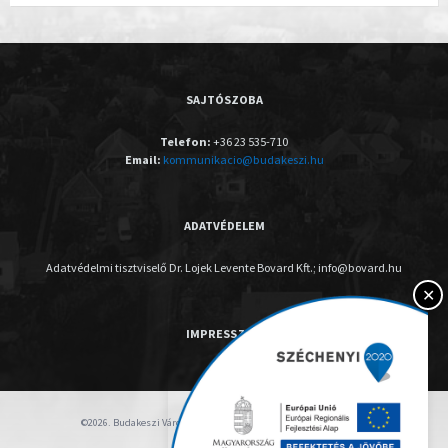
SAJTÓSZOBA
Telefon:
+36 23 535-710
Email:
kommunikacio@budakeszi.hu
ADATVÉDELEM
Adatvédelmi tisztviselő Dr. Lojek Levente Bovard Kft.; info@bovard.hu
✕
IMPRESSZUM
©2026. Budakeszi Város Önkormányzata - Minden jog fenntartva.