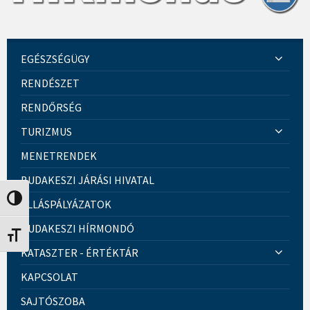
EGÉSZSÉGÜGY
RENDÉSZET
RENDŐRSÉG
TURIZMUS
MENETRENDEK
BUDAKESZI JÁRÁSI HIVATAL
Nagy kontraszt váltása
ÁLLÁSPÁLYÁZATOK
BUDAKESZI HÍRMONDÓ
Betűméret váltása
KATASZTER - ÉRTÉKTÁR
KAPCSOLAT
SAJTÓSZOBA