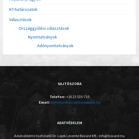
KT-határozatok
Választások
Országgyűlési választások
Nyomtatványok
Adónyomtatványok
SAJTÓSZOBA
Telefon:
+36 23 535-710
Email:
kommunikacio@budakeszi.hu
ADATVÉDELEM
Adatvédelmi tisztviselő Dr. Lojek Levente Bovard Kft.; info@bovard.hu