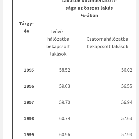
Lakások közműellátott-
sága az összes lakás
%-ában
Tárgy-
év
Ivóvíz-
hálózatba
Csatornahálózatba
bekapcsolt
bekapcsolt lakások
lakások
1995
58.52
56.02
1996
59.03
56.55
1997
59.70
56.94
1998
60.74
57.63
1999
60.96
57.93