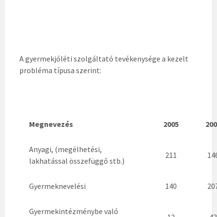
A gyermekjóléti szolgáltató tevékenysége a kezelt
probléma típusa szerint:
Megnevezés
2005
200
Anyagi, (megélhetési,
211
14
lakhatással összefüggő stb.)
Gyermeknevelési
140
20
Gyermekintézménybe való
12
43