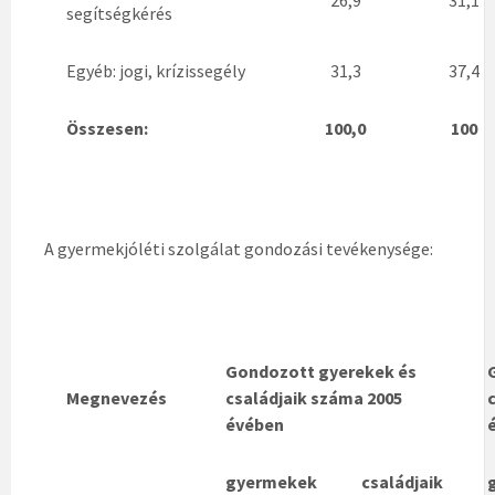
segítségkérés
Egyéb: jogi, krízissegély
31,3
37,4
Összesen:
100,0
100
A gyermekjóléti szolgálat gondozási tevékenysége:
Gondozott gyerekek és
Megnevezés
családjaik száma 2005
évében
gyermekek
családjaik