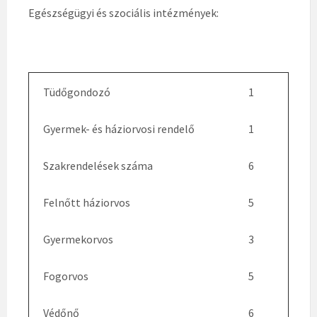
Egészségügyi és szociális intézmények:
Tüdőgondozó
1
Gyermek- és háziorvosi rendelő
1
Szakrendelések száma
6
Felnőtt háziorvos
5
Gyermekorvos
3
Fogorvos
5
Védőnő
6