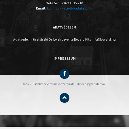
Telefon:
+36 23 535-710
Email:
kommunikacio@budakeszi.hu
ADATVÉDELEM
Adatvédelmi tisztviselő Dr. Lojek Levente Bovard Kft.; info@bovard.hu
IMPRESSZUM
©2026. Budakeszi Város Önkormányzata - Minden jog fenntartva.