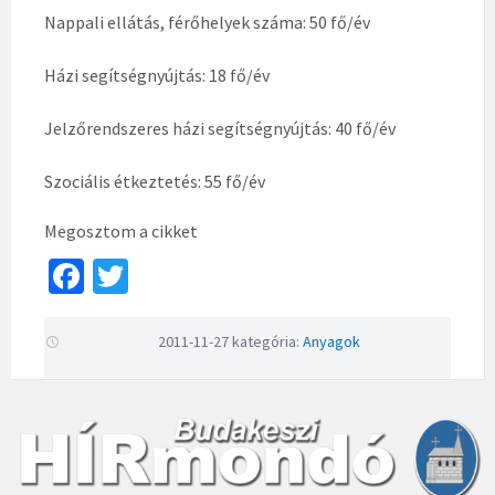
Nappali ellátás, férőhelyek száma: 50 fő/év
Házi segítségnyújtás: 18 fő/év
Jelzőrendszeres házi segítségnyújtás: 40 fő/év
Szociális étkeztetés: 55 fő/év
Megosztom a cikket
Fa
T
ce
wi
b
tt
2011-11-27
kategória:
Anyagok
o
er
o
k