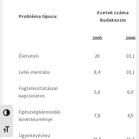
Esetek száma
Probléma típusa:
Budakeszin
2005
2006
Életviteli
20
10,1
Lelki-mentális
8,4
10,1
Foglalkoztatással
5,6
6,9
kapcsolatos
Egészségkárosodás
Nagy kontraszt váltása
7,8
4,5
következménye
Betűméret váltása
Ügyintézéshez
26,9
31,1