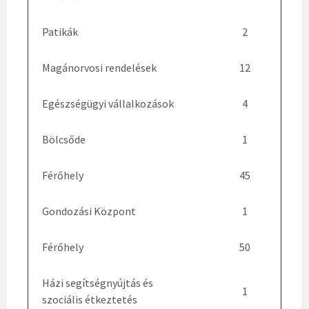
Patikák
2
Magánorvosi rendelések
12
Egészségügyi vállalkozások
4
Bölcsőde
1
Férőhely
45
Gondozási Központ
1
Férőhely
50
Házi segítségnyújtás és
1
szociális étkeztetés