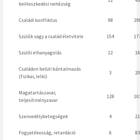
beilleszkedési nehézség
Családi konfliktus
98
29
Szülők vagy a család életvitele
154
17
Szülői elhanyagolás
12
16
Családon belüli bántalmazás
3
20
(fizikai, lelki)
Magatartászavar,
128
10
teljesítményzavar
Szenvedélybetegségek
4
21
Fogyatékosság, retardáció
6
83