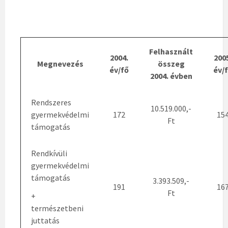
Felhasznált
2004.
200
Megnevezés
összeg
év/fő
év/
2004. évben
Rendszeres
10.519.000,-
gyermekvédelmi
172
15
Ft
támogatás
Rendkívüli
gyermekvédelmi
támogatás
3.393.509,-
191
16
Ft
+
természetbeni
juttatás