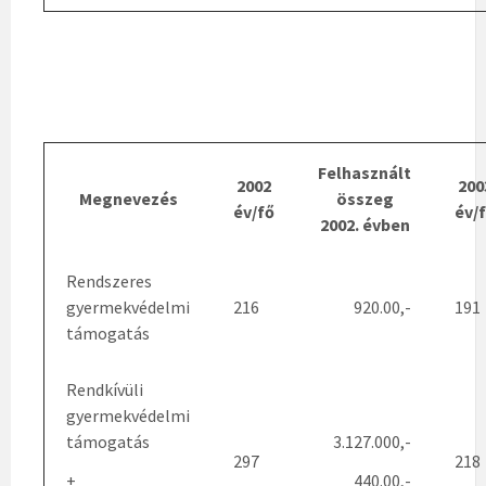
Felhasznált
2002
200
Megnevezés
összeg
év/fő
év/
2002. évben
Rendszeres
gyermekvédelmi
216
920.00,-
191
támogatás
Rendkívüli
gyermekvédelmi
támogatás
3.127.000,-
297
218
+
440.00,-