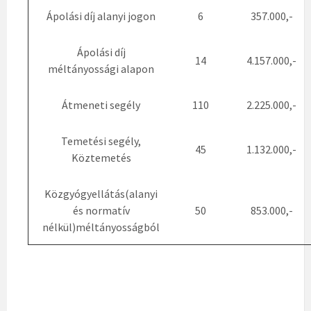
Ápolási díj alanyi jogon
6
357.000,-
Ápolási díj
14
4.157.000,-
méltányossági alapon
Átmeneti segély
110
2.225.000,-
Temetési segély,
45
1.132.000,-
Köztemetés
Közgyógyellátás(alanyi
és normatív
50
853.000,-
nélkül)méltányosságból