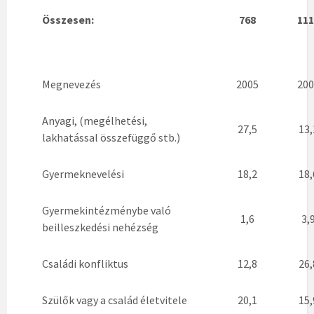
Összesen:
768
111
Megnevezés
2005
200
Anyagi, (megélhetési,
27,5
13,
lakhatással összefüggő stb.)
Gyermeknevelési
18,2
18,
Gyermekintézménybe való
1,6
3,
beilleszkedési nehézség
Családi konfliktus
12,8
26,
Szülők vagy a család életvitele
20,1
15,