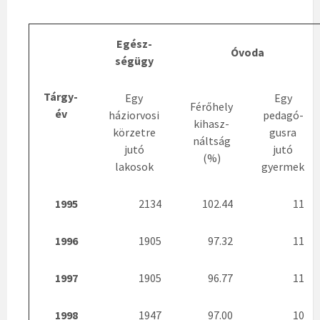
Egész-
Óvoda
ségügy
Tárgy-
Egy
Egy
Férőhely
év
háziorvosi
pedagó-
kihasz-
körzetre
gusra
náltság
jutó
jutó
(%)
lakosok
gyermek
1995
2134
102.44
11
1996
1905
97.32
11
1997
1905
96.77
11
1998
1947
97.00
10