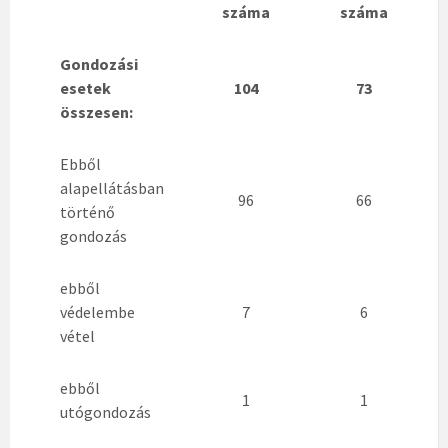
száma
száma
Gondozási
esetek
104
73
összesen:
Ebből
alapellátásban
96
66
történő
gondozás
ebből
védelembe
7
6
vétel
ebből
1
1
utógondozás