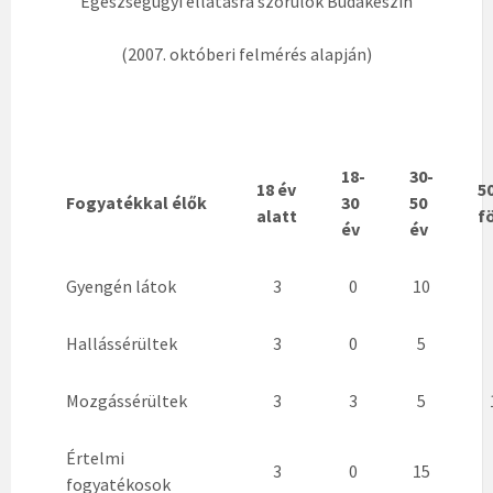
Egészségügyi ellátásra szorulók Budakeszin
(2007. októberi felmérés alapján)
18-
30-
18 év
5
Fogyatékkal élők
30
50
alatt
f
év
év
Gyengén látok
3
0
10
Hallássérültek
3
0
5
Mozgássérültek
3
3
5
Értelmi
3
0
15
fogyatékosok