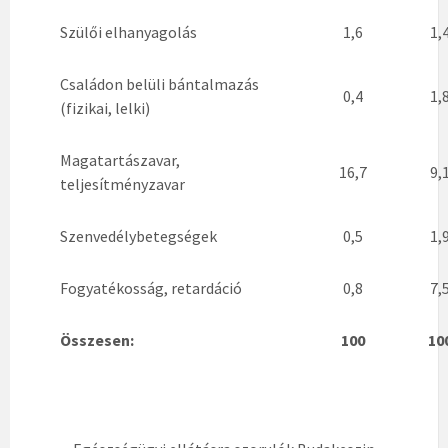
Szülői elhanyagolás
1,6
1,
Családon belüli bántalmazás
0,4
1,
(fizikai, lelki)
Magatartászavar,
16,7
9,
teljesítményzavar
Szenvedélybetegségek
0,5
1,
Fogyatékosság, retardáció
0,8
7,
Összesen:
100
10